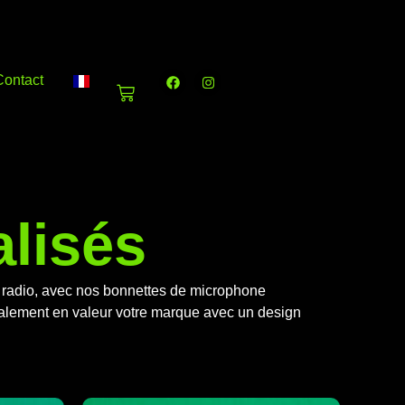
F
I
Contact
a
n
Panier
c
s
e
t
b
a
o
g
o
r
k
a
m
alisés
et radio, avec nos bonnettes de microphone
également en valeur votre marque avec un design