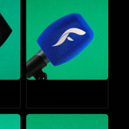
rophones
Bonnettes anti-vent pour microphones
rophones
Bonnettes anti-vent pour microphones
personnalisées