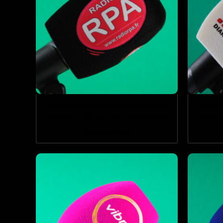
Bonnettes anti-vent pour microphones
Bonnett
Bonnettes anti-vent pour microphones
Bonnett
personnalisées