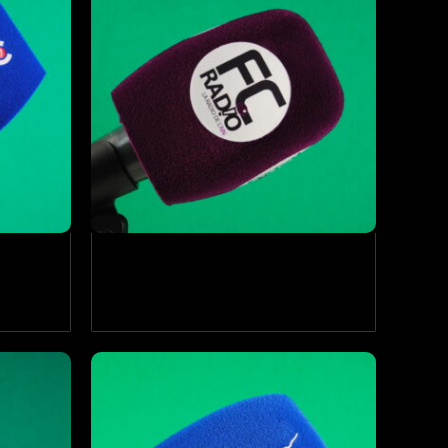
rophones
Bonnettes anti-vent pour microphones
rophones
Bonnettes anti-vent pour microphones
personnalisées