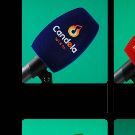
Bonnettes anti-vent pour microphones
Bonnett
Bonnettes anti-vent pour microphones
Bonnett
personnalisées