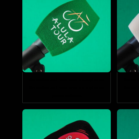
Bonnettes anti-vent pour microphones
Bonnett
Bonnettes anti-vent pour microphones
Bonnett
personnalisées