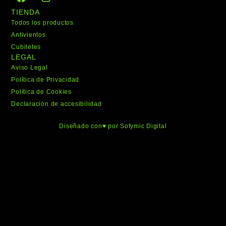
a
n
c
s
TIENDA
e
t
Todos los productos
b
a
Antivientos
o
g
Cubiletes
o
r
LEGAL
k
a
Aviso Legal
m
Política de Privacidad
Política de Cookies
Declaración de accesibilidad
Diseñado con♥️ por Sofymic Digital