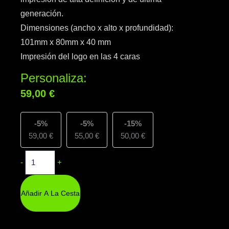
generación.
Dimensiones (ancho x alto x profundidad):
101mm x 80mm x 40 mm
Impresión del logo en las 4 caras
Personaliza:
59,00
€
Cantidad
Antiviento
-5%
-5%
-15%
TCV
59,00
€
55,00
€
50,00
€
4
CARAS
-
+
Añadir A La Cesta