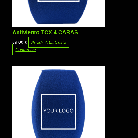
Antiviento TCX 4 CARAS
59,00
€
Añadir A La Cesta
Customize